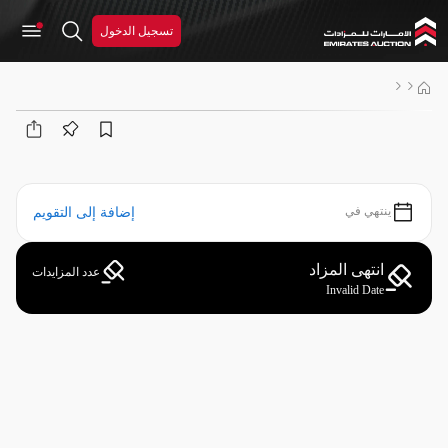
تسجيل الدخول
ينتهي في
إضافة إلى التقويم
انتهى المزاد
عدد المزايدات
Invalid Date