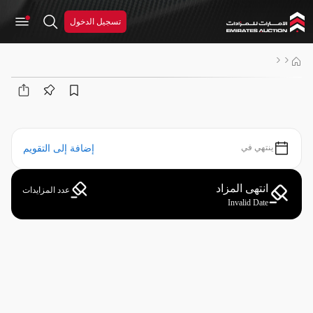
تسجيل الدخول
ينتهي في
إضافة إلى التقويم
انتهى المزاد
عدد المزايدات
Invalid Date