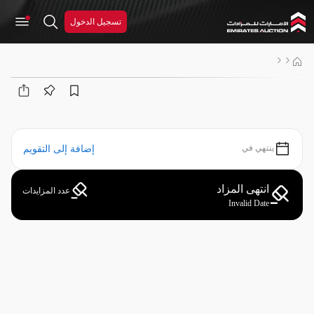
تسجيل الدخول
ينتهي في
إضافة إلى التقويم
انتهى المزاد
عدد المزايدات
Invalid Date