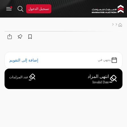
تسجيل الدخول
ينتهي في
إضافة إلى التقويم
انتهى المزاد
عدد المزايدات
Invalid Date