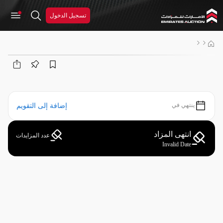
تسجيل الدخول
ينتهي في
إضافة إلى التقويم
انتهى المزاد
عدد المزايدات
Invalid Date