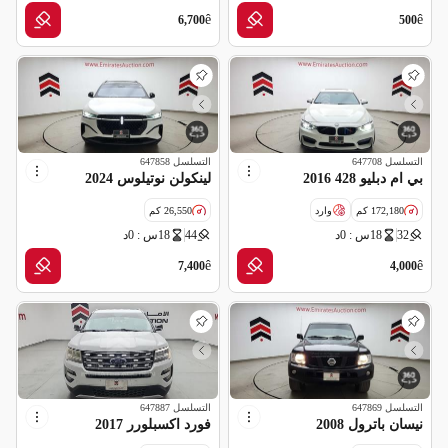
سالفج
ê
ê
6,700
500
التسلسل
647708
التسلسل
647858
بي ام دبليو 428 2016
لينكولن نوتيلوس 2024
172,180 كم
وارد
26,550 كم
32
18س : 0د
44
18س : 0د
سالفج
مواصفات خليجية
ملغاه (شركة تأمين)
ê
ê
7,400
4,000
التسلسل
647869
التسلسل
647887
نيسان باترول 2008
فورد اكسبلورر 2017