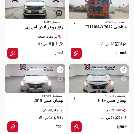
التسلسل
646777
التسلسل
647012
هيتاشي EH1100-3 2012
رنج روفر اتش اس إى 2014
مواصفات خليجية
31
18س : 0د
11
18س : 0د
قراءة عداد غير صحيحة
ê
ê
1,200
35,100
التسلسل
647015
التسلسل
647066
نيسان صني 2019
نيسان صني 2019
593,640 كم
509,242 كم
13
18س : 0د
6
18س : 0د
مواصفات خليجية
مواصفات خليجية
ê
ê
700
1,600