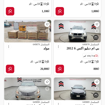
9
18س : 0د
10
18س : 0د
مواصفات خليجية
مواصفات خليجية
ê
ê
1,100
1,000
التسلسل
649878
التسلسل
649879
بي ام دبليو اكس 6 2012
مولد
194,714 كم
7
18س : 0د
0
18س : 0د
مواصفات خليجية
ê
ê
26,000
800
التسلسل
649889
التسلسل
649890