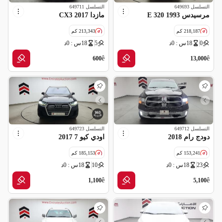
التسلسل
649693
التسلسل
649711
مرسيدس E 320 1993
مازدا CX3 2017
218,187 كم
213,343 كم
0
18س : 0د
5
18س : 0د
مواصفات خليجية
ê
ê
600
13,000
التسلسل
649712
التسلسل
649723
دودج رام 2018
اودي كيو 7 2017
153,241 كم
185,153 كم
23
18س : 0د
10
18س : 0د
مواصفات خليجية
مواصفات خليجية
ê
ê
1,100
5,100