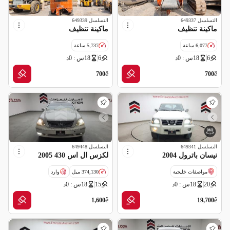
التسلسل
649337
التسلسل
649339
ماكينة تنظيف
ماكينة تنظيف
6,077 ساعة
5,737 ساعة
6
18س : 0د
6
18س : 0د
ê
ê
700
700
التسلسل
649341
التسلسل
649448
نيسان باترول 2004
لكزس ال اس 430 2005
مواصفات خليجية
374,130 ميل
وارد
20
18س : 0د
15
18س : 0د
قراءة عداد غير صحيحة
سالفج
ê
ê
1,600
19,700