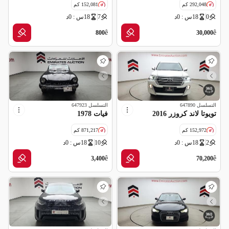
292,048 كم
152,081 كم
0
18س : 0د
7
18س : 0د
مواصفات خليجية
مواصفات خليجية
ê
ê
800
30,000
التسلسل
647890
التسلسل
647923
تويوتا لاند كروزر 2016
فيات 1978
152,972 كم
871,217 كم
2
18س : 0د
10
18س : 0د
مواصفات خليجية
ê
ê
3,400
70,200