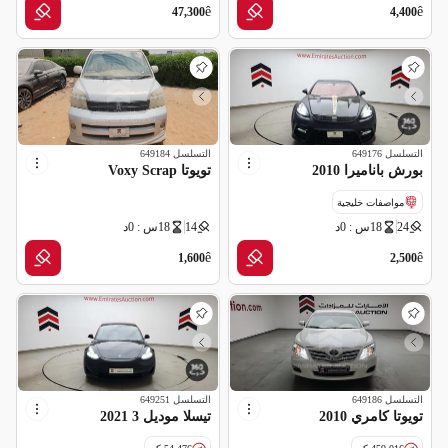
ê
ê
47,300
4,400
التسلسل
649176
التسلسل
649184
بورش باناميرا 2010
تويوتا Voxy Scrap
مواصفات خليجية
24
18س : 0د
14
18س : 0د
قراءة عداد غير صحيحة
ê
ê
1,600
2,500
التسلسل
649186
التسلسل
649251
تويوتا كامري 2010
تيسلا موديل 3 2021