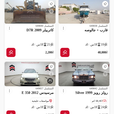
التسلسل
649838
التسلسل
649840
قارب + جالوصه
كاتربيلر D7R 2009
19
18س : 0د
21
18س : 0د
ê
ê
2,200
40,000
التسلسل
649842
التسلسل
649857
رولز رويز Silver 1999
مرسيدس E 350 2012
68,467 كم
مواصفات خليجية
24
18س : 0د
31
18س : 0د
مواصفات خليجية
قراءة عداد غير صحيحة