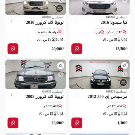
التسلسل
649766
التسلسل
649783
كيا سيدونا 2016
تويوتا لاند كروزر 2010
215,712 كم
وارد
مواصفات خليجية
0
18س : 0د
10
18س : 0د
سالفج
قراءة عداد غير صحيحة
ê
ê
29,000
13,500
التسلسل
649829
التسلسل
649836
مرسيدس إى 350 2012
تويوتا لاند كروزر 2005
173,494 كم
379,473 كم
9
18س : 0د
0
18س : 0د
مواصفات خليجية
مواصفات خليجية
ê
ê
19,000
1,300