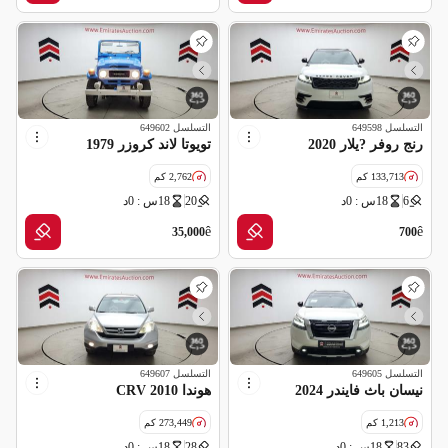
التسلسل
649598
التسلسل
649602
رنج روفر ?يلار 2020
تويوتا لاند كروزر 1979
133,713 كم
2,762 كم
6
18س : 0د
20
18س : 0د
مواصفات خليجية
ê
ê
35,000
700
التسلسل
649605
التسلسل
649607
نيسان باث فايندر 2024
هوندا CRV 2010
1,213 كم
273,449 كم
83
18س : 0د
28
18س : 0د