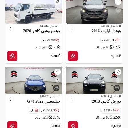
التسلسل
648084
التسلسل
648614
هوندا بايلوت 2016
ميتسوبيشي كانتر 2020
465,742 كم
29,208 كم
82
18س : 0د
33
18س : 0د
مواصفات خليجية
ê
ê
15,500
9,100
التسلسل
648641
التسلسل
648643
بورش كايين 2013
جينيسيس G70 2022
236,434 كم
106,312 كم
وارد
22
18س : 0د
20
18س : 0د
مواصفات خليجية
سالفج
ê
ê
5,000
8,600