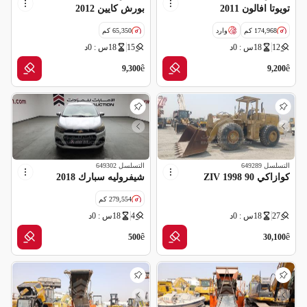
تويوتا افالون 2011
بورش كايين 2012
174,968 كم
وارد
65,350 كم
12
18س : 0د
15
18س : 0د
سالفج
مواصفات خليجية
ê
ê
9,300
9,200
التسلسل
649289
التسلسل
649302
كوازاكي 90 ZIV 1998
شيفروليه سبارك 2018
279,554 كم
27
18س : 0د
4
18س : 0د
مواصفات خليجية
ê
ê
500
30,100