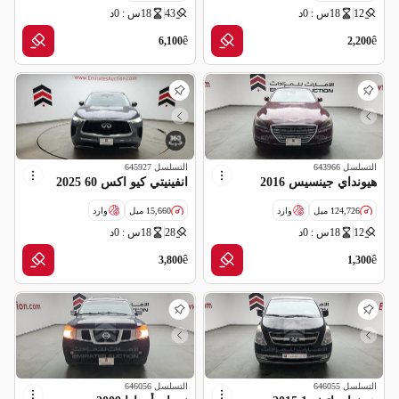
12
18س : 0د
43
18س : 0د
مواصفات خليجية
ê
ê
6,100
2,200
التسلسل
643966
التسلسل
645927
هيونداي جينسيس 2016
انفينيتي كيو اكس 60 2025
124,726 ميل
وارد
15,660 ميل
وارد
12
18س : 0د
28
18س : 0د
سالفج
سالفج
ê
ê
3,800
1,300
التسلسل
646055
التسلسل
646056