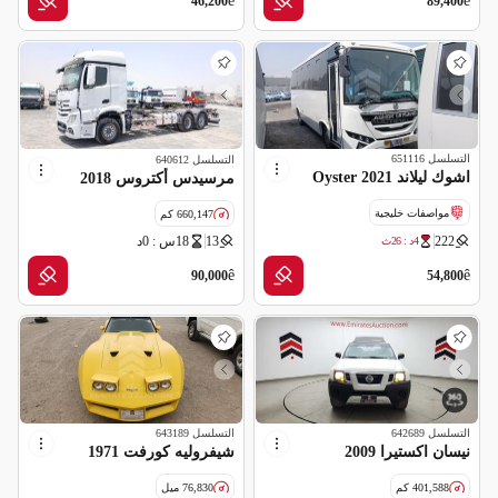
ê
ê
46,200
89,400
التسلسل
651116
التسلسل
640612
اشوك ليلاند Oyster 2021
مرسيدس أكتروس 2018
مواصفات خليجية
660,147 كم
222
13
18س : 0د
4د : 24ث
ê
ê
90,000
54,800
التسلسل
642689
التسلسل
643189
نيسان اكستيرا 2009
شيفروليه كورفت 1971
401,588 كم
76,830 ميل