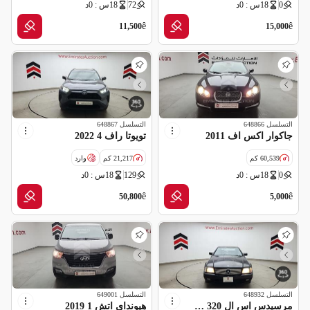
0
18س : 0د
72
18س : 0د
مواصفات خليجية
مواصفات خليجية
ê
ê
11,500
15,000
التسلسل
648866
التسلسل
648867
جاكوار اكس اف 2011
تويوتا راف 4 2022
60,539 كم
21,217 كم
وارد
0
18س : 0د
129
18س : 0د
سالفج
ê
ê
50,800
5,000
التسلسل
648932
التسلسل
649001
مرسيدس اس ال 320 1995
هيونداي اتش 1 2019