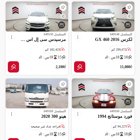
التسلسل
649148
التسلسل
649150
لكزس GX 460 2016
مرسيدس سى إل اس 500 2013
299,672 كم
182,423 كم
18
18س : 0د
15
18س : 0د
مواصفات خليجية
مواصفات خليجية
ê
ê
2,100
11,000
التسلسل
649160
التسلسل
649169
فورد موستانج 1994
هينو 300 2020
94,227 كم
قراءة عداد غير صحيحة
18
18س : 0د
15
18س : 0د