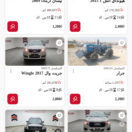
هيونداي اتش 1 2015
نيسان أرمادا 2009
176,582 كم
409,837 كم
14
18س : 0د
11
18س : 0د
مواصفات خليجية
مواصفات خليجية
ê
ê
1,200
2,400
التسلسل
646154
التسلسل
646175
جرار
جريت وال Wingle 2017
1,247 ساعة
202,678 كم
17
18س : 0د
8
18س : 0د
مواصفات خليجية
ê
ê
2,800
2,200