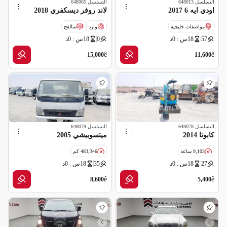
التسلسل
648013
التسلسل
648065
اودي ايه 6 2017
لاند روفر ديسكفري 2018
مواصفات خليجية
وارد
سالفج
57
18س : 0د
0
18س : 0د
قراءة عداد غير صحيحة
ê
ê
15,000
11,600
التسلسل
648078
التسلسل
648079
كابوتا 2014
ميتسوبيشي 2005
9,103 ساعة
483,346 كم
27
18س : 0د
35
18س : 0د
ê
ê
8,600
5,400