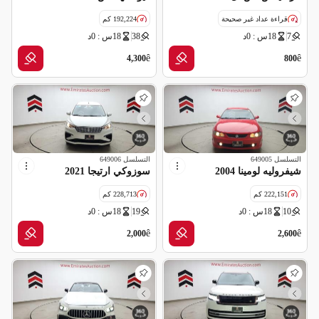
قراءة عداد غير صحيحة
192,224 كم
7
18س : 0د
38
18س : 0د
مواصفات خليجية
ê
ê
4,300
800
التسلسل
649005
التسلسل
649006
شيفروليه لومينا 2004
سوزوكي ارتيجا 2021
222,151 كم
228,713 كم
10
18س : 0د
19
18س : 0د
مواصفات خليجية
مواصفات خليجية
ê
ê
2,000
2,600