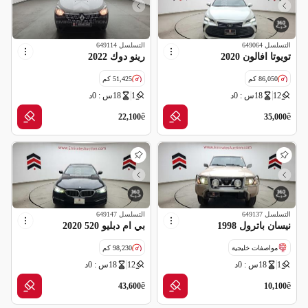
التسلسل
649064
التسلسل
649114
تويوتا افالون 2020
رينو دوك 2022
86,050 كم
51,425 كم
12
18س : 0د
1
18س : 0د
مواصفات خليجية
مواصفات خليجية
ê
ê
22,100
35,000
التسلسل
649137
التسلسل
649147
نيسان باترول 1998
بي ام دبليو 520 2020
مواصفات خليجية
98,230 كم
1
18س : 0د
12
18س : 0د
قراءة عداد غير صحيحة
مواصفات خليجية
ملغاه (شركة تأمين)
ê
ê
43,600
10,100