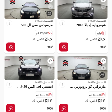
التسلسل
649569
التسلسل
649573
شيفروليه إمبالا 2018
مرسيدس سى ال 500 2007
وارد
153,598 كم
4
18س : 0د
7
18س : 0د
قراءة عداد غير صحيحة
سالفج
ê
ê
800
500
التسلسل
649574
التسلسل
649575
مازيراتي كواتروبورتي 2007
انفينيتي اف اكس 50 2009
101,321 كم
171,749 كم
7
18س : 0د
6
18س : 0د
مواصفات خليجية
ê
ê
700
800