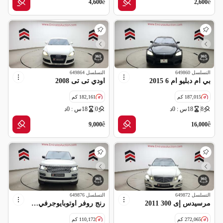
ê
ê
4,600
2,600
التسلسل
649860
التسلسل
649864
بي ام دبليو ام 6 2015
اودي تى تى 2008
187,015 كم
182,161 كم
8
18س : 0د
0
18س : 0د
مواصفات خليجية
مواصفات خليجية
ê
ê
9,000
16,000
التسلسل
649872
التسلسل
649876
مرسيدس إى 300 2011
رنج روفر اوتوبايوجرفي 2015
272,065 كم
110,172 كم