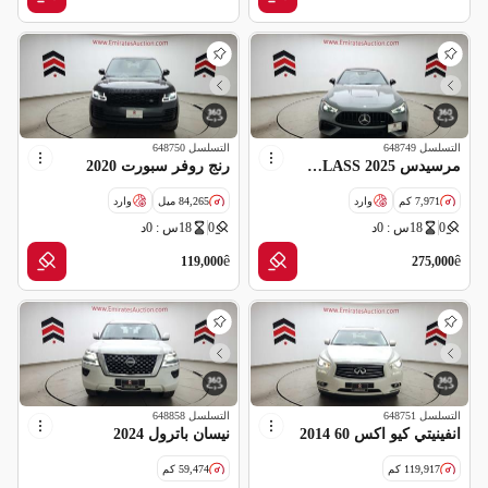
التسلسل
648749
التسلسل
648750
مرسيدس CLE-CLASS 2025
رنج روفر سبورت 2020
7,971 كم
وارد
84,265 ميل
وارد
0
18س : 0د
0
18س : 0د
سالفج
سالفج
ê
ê
119,000
275,000
التسلسل
648751
التسلسل
648858
انفينيتي كيو اكس 60 2014
نيسان باترول 2024
119,917 كم
59,474 كم