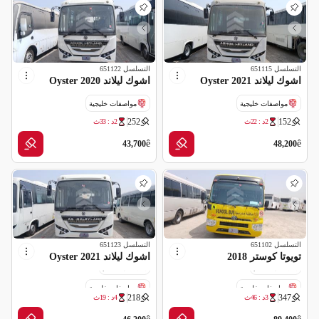
التسلسل
651115
التسلسل
651122
اشوك ليلاند Oyster 2021
اشوك ليلاند Oyster 2020
مواصفات خليجية
مواصفات خليجية
252
152
2د : 20ث
2د : 31ث
ê
ê
43,700
48,200
التسلسل
651102
التسلسل
651123
تويوتا كوستر 2018
اشوك ليلاند Oyster 2021
188,459 كم
571,282 كم
مواصفات خليجية
مواصفات خليجية
218
347
3د : 44ث
4د : 17ث