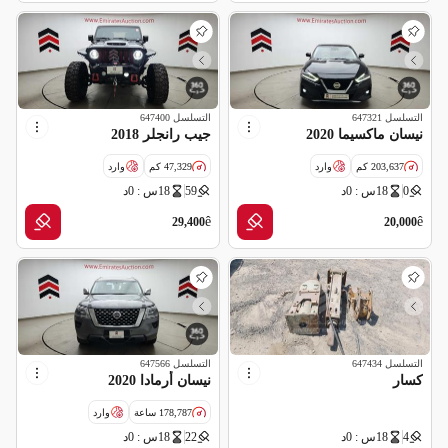
التسلسل
647321
التسلسل
647400
نيسان ماكسيما 2020
جيب رانجلر 2018
203,637 كم
وارد
47,329 كم
وارد
0
18س : 0د
59
18س : 0د
سالفج
ê
ê
29,400
20,000
التسلسل
647434
التسلسل
647566
كسار
نيسان أرمادا 2020
178,787 ساعة
وارد
4
18س : 0د
22
18س : 0د