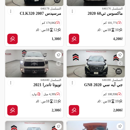
التسلسل
646176
التسلسل
646178
ماكسوس تي60 2020
مرسيدس CLK320 2007
101,771 كم
174,842 كم
10
18س : 0د
12
18س : 0د
مواصفات خليجية
ê
ê
1,300
4,200
التسلسل
646180
التسلسل
646440
جي أيه سي GN8 2020
تويوتا تاندرا 2021
100,936 كم
4,395 ميل
وارد
19
18س : 0د
22
18س : 0د
مواصفات خليجية
سالفج
ê
ê
2,300
2,000