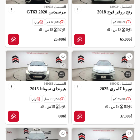
التسلسل
649034
التسلسل
649038
رنج روفر فوج 2018
مرسيدس GT63 2020
80,690 كم
63,615 كم
وارد
0
18س : 0د
57
18س : 0د
مواصفات خليجية
سالفج
ê
ê
25,400
65,000
التسلسل
649042
التسلسل
649063
تويوتا كامري 2025
هيونداي سوناتا 2015
25,802 كم
213,276 ميل
وارد
83
18س : 0د
5
18س : 0د
مواصفات خليجية
ملغاه (شركة تأمين)
سالفج
ê
ê
600
37,300