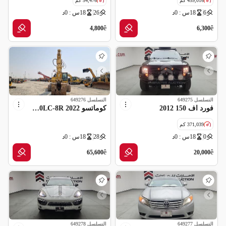
459,016 كم
54,476 كم
6
18س : 0د
26
18س : 0د
مواصفات خليجية
مواصفات خليجية
ملغاه (شركة تأمين)
ê
ê
4,800
6,300
التسلسل
649275
التسلسل
649276
فورد اف 150 2012
كوماتسو PC400LC-8R 2022
371,039 كم
0
18س : 0د
28
18س : 0د
مواصفات خليجية
ê
ê
65,600
20,000
التسلسل
649277
التسلسل
649278