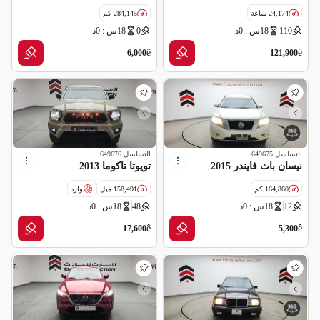
24,174 ساعة
284,145 كم
110
18س : 0د
0
18س : 0د
مواصفات خليجية
ê
ê
6,000
121,900
التسلسل
649675
التسلسل
649676
نيسان باث فايندر 2015
تويوتا تاكوما 2013
164,860 كم
158,491 ميل
وارد
12
18س : 0د
48
18س : 0د
مواصفات خليجية
سالفج
ê
ê
17,600
5,300