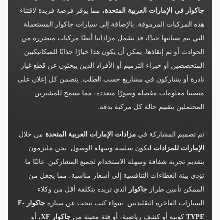
جاكوار في الإمارات العربية المتحدة
، مما يوفر فرصة فريدة لاقتناء
هذه المركبات المرموقة. بالإضافة إلى سيارات جاكوار المستعملة
التي يتم صيانتها جيدًا، قد تشمل مزاداتنا أيضًا مركبات متضررة من
الحوادث أو تم إنقاذها. يمكن أن يكون هذا خيارًا جذابًا للميكانيكيين
المتخصصين أو خبراء الترميم أو الأفراد الذين يبحثون عن قطع غيار
نادرة أو يشاركون في مشاريع حسب الطلب. يتضمن كل إعلان على
منصتنا معلومات مفصلة وصورًا متعددة، مما يسمح للمشترين
المحتملين بتقييم حالة كل مركبة بدقة.
تم تصميم المشاركة في
مزادات الإمارات العربية المتحدة
من خلال
الإمارات للمزادات
لتكون سلسة وسهلة الوصول. نحن ملتزمون
بتقديم تجربة شفافة وسهلة الاستخدام لجميع المشاركين. غالبًا ما
تؤدي بيئة العطاءات التنافسية إلى أسعار مناسبة، مما يجعل من
الممكن تأمين طراز
جاكوار
الذي تريده بتكلفة أقل من وكلاء
السيارات الفاخرة التقليديين. سواء كنت تبحث عن سيارة
جاكوار F-
TYPE
كوبيه أو كشف رياضية، أو فئة معينة من
جاكوار XF
، أو