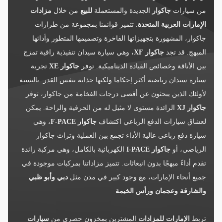
من سيارات
جاكوار
الجديدة والمستعملة
للبيع
من خلال
مزادات
الإمارات العربية المتحدة
. تتميز قوائمنا بمجموعة من طرازات
جاكوار، المشهورة بتجهيزاتها الفاخرة وتصميمها المتطور وأدائها
المبهج. قد تجد
جاكوار XF
، وهي سيارة سيدان تنفيذية راقية تمزج
بين الأناقة وخصائص القيادة الديناميكية. توفر
جاكوار XE
تجربة
سيارة سيدان رياضية أكثر إحكاما ولكنها جذابة بنفس القدر. بالنسبة
لأولئك الذين يبحثون عن أقصى درجات الفخامة من جاكوار، توفر
جاكوار XJ
الرائدة مستوى لا مثيل له من الحرفية والراحة. يمكن
لعشاق سيارات الدفع الرباعي اكتشاف
جاكوار F-PACE
، وهي
سيارة دفع رباعي عالية الأداء تجمع بين العملية وتراث جاكوار
الرياضي، أو
جاكوار I-PACE
الكهربائية بالكامل، وهي مركبة رائدة
تقدم أداءً مبهجًا بدون انبعاثات. تتميز مزاداتنا بمركبات موجودة في
جميع أنحاء الإمارات، مع وجود كبير في مدن مثل
دبي وأبو ظبي
والشارقة وعجمان ورأس الخيمة
.
تربط
الإمارات للمزادات
المشترين بمخزون حصري من
سيارات