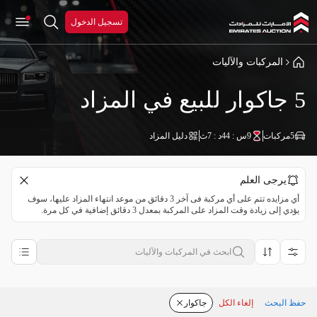
تسجيل الدخول
المركبات والآليات
5 جاكوار للبيع في المزاد
5
مركبات
9س : 44د : 7ث
دليل المزاد
يرجى العلم
أي مزايده تتم على أي مركبة فى آخر 3 دقائق من موعد انتهاء المزاد عليها، سوف
يؤدي إلى زيادة وقت المزاد على المركبة بمعدل 3 دقائق إضافية في كل مرة.
حفظ البحث
إلغاء الكل
جاكوار