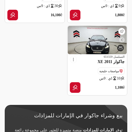
9
1ي : 9س
30
1ي : 9س
مواصفات خليجية
مواصفات خليجية
ê
ê
16,100
1,800
التسلسل
651559
جاكوار XE 2011
مواصفات خليجية
10
1ي : 9س
قراءة عداد غير صحيحة
ê
1,100
بيع وشراء جاكوار في الإمارات للمزادات
توفر
الإمارات للمزادات
منصة متميزة للعثور على مجموعة رائعة