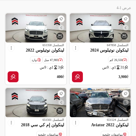
عرض 1-4
التسلسل
647858
التسلسل
651358
لينكولن نوتيلوس 2024
لينكولن نوتيلوس 2022
26,550 كم
47,983 ميل
وارد
31
1ي : 9س
3
1ي : 9س
مواصفات خليجية
ملغاه (شركة تأمين)
سالفج
ê
ê
400
3,900
التسلسل
651524
التسلسل
651561
لينكولن Aviator 2022
لينكولن إم كي سي 2018
مواصفات خليجية
مواصفات خليجية