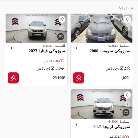
عرض 1-3
التسلسل
623813
التسلسل
648689
سوزوكي سويفت 2006 - سكراب بدون اوراق
سوزوكي فيتارا 2023
133,689 كم
2
3ي : 1س
110
1ي : 1س
مواصفات خليجية
ê
ê
29,100
1,000
التسلسل
649006
سوزوكي ارتيجا 2021
228,713 كم