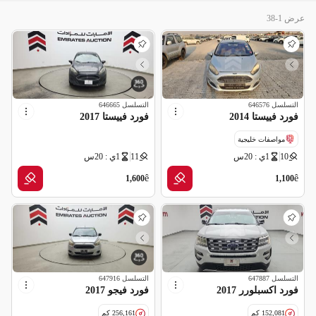
عرض 1-38
التسلسل
646576
التسلسل
646665
فورد فييستا 2014
فورد فييستا 2017
مواصفات خليجية
10
1ي : 20س
11
1ي : 20س
ê
ê
1,600
1,100
التسلسل
647887
التسلسل
647916
فورد اكسبلورر 2017
فورد فيجو 2017
152,081 كم
256,161 كم