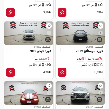
6
2ي : 20س
30
1ي : 20س
مواصفات خليجية
مواصفات خليجية
ê
ê
3,100
700
التسلسل
647983
التسلسل
648982
فورد موستانج 2019
فورد فيجو 2019
70,125 ميل
وارد
106,139 كم
97
1ي : 20س
45
1ي : 20س
مواصفات خليجية
ê
ê
4,700
13,700
التسلسل
649157
التسلسل
649160