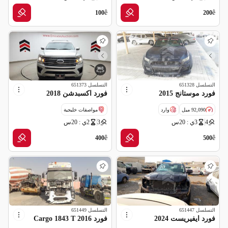
ê
ê
100
200
التسلسل
651328
التسلسل
651373
فورد موستانج 2015
فورد اكسبدشن 2018
92,090 ميل
وارد
مواصفات خليجية
4
3ي : 20س
3
2ي : 20س
قراءة عداد غير صحيحة
ê
ê
400
500
التسلسل
651447
التسلسل
651449
فورد ايفيريست 2024
فورد Cargo 1843 T 2016