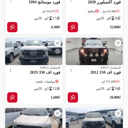
فورد اكسبلورر 2020
فورد موستانج 1994
65,480 ميل
سالفج
94,227 كم
0
8ي : 20س
17
2ي : 20س
ê
ê
4,300
32,000
التسلسل
649275
التسلسل
649623
فورد اف 150 2012
فورد اف 350 2019
371,039 كم
مواصفات خليجية
0
2ي : 20س
12
3ي : 20س
مواصفات خليجية
ê
ê
1,600
20,000