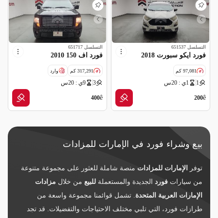
التسلسل
651537
التسلسل
651717
فورد ايكو سبورت 2018
فورد اف 150 2010
97,081 كم
317,291 كم
وارد
1
1ي : 20س
3
9ي : 20س
سالفج
ê
ê
400
200
بيع وشراء فورد في الإمارات للمزادات
توفر
الإمارات للمزادات
منصة شاملة للعثور على مجموعة متنوعة
من سيارات
فورد
الجديدة والمستعملة
للبيع
من خلال
مزادات
الإمارات العربية المتحدة
. تشمل قوائمنا مجموعة واسعة من
طرازات فورد، التي تلبي مختلف الاحتياجات والتفضيلات. قد تجد