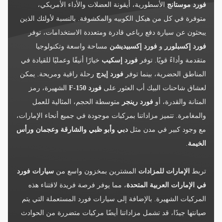
فورد موستانج
الأسطورية، أيقونة العضلات والأداء الأمريكي،
متوفرة في كل من هيكل الكوبيه والمكشوفة. بالنسبة لأولئك الذين
يبحثون عن سيارة دفع رباعي قادرة ومتعددة الاستخدامات، توفر
فورد إكسبلورر
و
فورد إكسبيديشن
مساحة واسعة وتكنولوجيا
متقدمة وأداءً قويًا. توفر
فورد إسكيب
خيارًا أنيقًا وعمليًا للقيادة في
المناطق الحضرية، بينما توفر
فورد إيدج
رحلة راقية ومريحة. يمكن
لعشاق شاحنات البيك أب العثور على
فورد F-150
الشهيرة، رمز
المتانة والقدرة، أو
فورد رينجر
متوسطة الحجم، المثالية للعمل
والمغامرة. تتميز مزاداتنا بمركبات موجودة في جميع أنحاء الإمارات،
مع وجود كبير في مدن مثل
دبي وأبو ظبي والشارقة وعجمان ورأس
الخيمة
.
تربط
الإمارات للمزادات
المشترين بمخزون واسع من
سيارات فورد
في الإمارات العربية المتحدة
، مما يوفر فرصة فريدة لاقتناء هذه
المركبات الشهيرة. بالإضافة إلى سيارات فورد المستعملة التي يتم
صيانتها جيدًا، قد تشمل مزاداتنا أيضًا مركبات متضررة من الحوادث