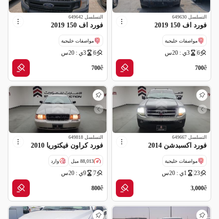
التسلسل
649630
التسلسل
649642
فورد اف 150 2019
فورد اف 150 2019
مواصفات خليجية
مواصفات خليجية
6
3ي : 20س
6
3ي : 20س
ê
ê
700
700
التسلسل
649667
التسلسل
649818
فورد اكسبدشن 2014
فورد كراون فيكتوريا 2010
مواصفات خليجية
88,013 ميل
وارد
23
1ي : 20س
7
9ي : 20س
قراءة عداد غير صحيحة
سالفج
ê
ê
800
3,000