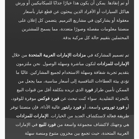
أو تم إنقاذها. يمكن أن يكون هذا خيارًا جذابًا للميكانيكيين أو ورش
هياكل السيارات أو الأفراد الذين يبحثون عن قطع غيار بأسعار
معقولة أو يشاركون في مشاريع الترميم. يتضمن كل إعلان على
منصتنا معلومات مفصلة وصورًا متعددة، مما يسمح للمشترين
المحتملين بتقييم حالة كل مركبة بدقة.
تم تصميم المشاركة في
مزادات الإمارات العربية المتحدة
من خلال
الإمارات للمزادات
لتكون مباشرة وسهلة الوصول. نحن ملتزمون
بتقديم تجربة شفافة وسهلة الاستخدام لجميع المشاركين. غالبًا ما
تؤدي بيئة العطاءات التنافسية إلى أسعار مناسبة، مما يجعل من
الممكن تأمين طراز
فورد
الذي تريده بتكلفة أقل من قنوات البيع
بالتجزئة التقليدية. سواء كنت تبحث عن
فورد فوكس
موفرة للوقود،
أو
فورد توروس
واسعة، أو
فورد رابتور
عالية الأداء، فإن منصتنا توفر
طريقة فعالة لاستكشاف العديد من الخيارات.
الإمارات للمزادات
هي وجهتك لاكتشاف مجموعة واسعة من
فورد للبيع
في الإمارات
العربية المتحدة، حيث تجمع بين مخزون متنوع ومنصة سهلة