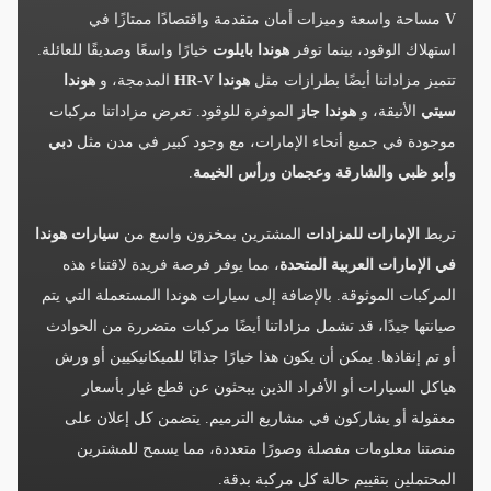
V
مساحة واسعة وميزات أمان متقدمة واقتصادًا ممتازًا في
استهلاك الوقود، بينما توفر
هوندا بايلوت
خيارًا واسعًا وصديقًا للعائلة.
تتميز مزاداتنا أيضًا بطرازات مثل
هوندا HR-V
المدمجة، و
هوندا
سيتي
الأنيقة، و
هوندا جاز
الموفرة للوقود. تعرض مزاداتنا مركبات
موجودة في جميع أنحاء الإمارات، مع وجود كبير في مدن مثل
دبي
وأبو ظبي والشارقة وعجمان ورأس الخيمة
.
تربط
الإمارات للمزادات
المشترين بمخزون واسع من
سيارات هوندا
في الإمارات العربية المتحدة
، مما يوفر فرصة فريدة لاقتناء هذه
المركبات الموثوقة. بالإضافة إلى سيارات هوندا المستعملة التي يتم
صيانتها جيدًا، قد تشمل مزاداتنا أيضًا مركبات متضررة من الحوادث
أو تم إنقاذها. يمكن أن يكون هذا خيارًا جذابًا للميكانيكيين أو ورش
هياكل السيارات أو الأفراد الذين يبحثون عن قطع غيار بأسعار
معقولة أو يشاركون في مشاريع الترميم. يتضمن كل إعلان على
منصتنا معلومات مفصلة وصورًا متعددة، مما يسمح للمشترين
المحتملين بتقييم حالة كل مركبة بدقة.