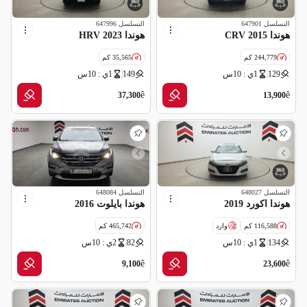
التسلسل
647901
التسلسل
647996
هوندا CRV 2015
هوندا HRV 2023
244,779 كم
35,565 كم
129
1ي : 10س
149
1ي : 10س
مواصفات خليجية
مواصفات خليجية
ê
ê
37,300
13,900
التسلسل
648027
التسلسل
648084
هوندا اكورد 2019
هوندا بايلوت 2016
116,588 كم
وارد
465,742 كم
134
1ي : 10س
82
2ي : 10س
مواصفات خليجية
ê
ê
9,100
23,600