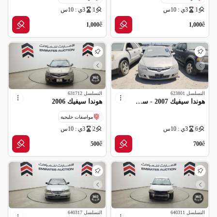
1
3ي : 10س
1
3ي : 10س
ê
ê
1,000
1,000
التسلسل
623801
التسلسل
631712
هوندا سيفيك 2007 - سكراب بدون اوراق
هوندا سيفيك 2006
مواصفات خليجية
6
3ي : 10س
2
3ي : 10س
ê
ê
500
700
التسلسل
640311
التسلسل
640317