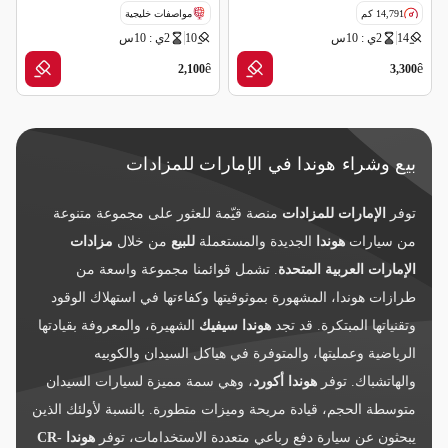
14,791 كم
مواصفات خليجية
14
2ي : 10س
10
2ي : 10س
مواصفات خليجية
ملغاه (شركة تأمين)
ملغاه (شركة تأمين)
ê
ê
2,100
3,300
بيع وشراء هوندا في الإمارات للمزادات
توفر
الإمارات للمزادات
منصة قيّمة للعثور على مجموعة متنوعة
من سيارات
هوندا
الجديدة والمستعملة
للبيع
من خلال
مزادات
الإمارات العربية المتحدة
. تشمل قوائمنا مجموعة واسعة من
طرازات هوندا، المشهورة بموثوقيتها وكفاءتها في استهلاك الوقود
وتقنياتها المبتكرة. قد تجد
هوندا سيفيك
الشهيرة، والمعروفة بقيادتها
الرياضية وعمليتها، والمتوفرة في هياكل السيدان والكوبيه
والهاتشباك. توفر
هوندا أكورد
، وهي سمة مميزة لسيارات السيدان
متوسطة الحجم، قيادة مريحة وميزات متطورة. بالنسبة لأولئك الذين
يبحثون عن سيارة دفع رباعي متعددة الاستخدامات، توفر
هوندا CR-