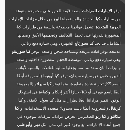
توفر
الإمارات للمزادات
منصة قيّمة للعثور على مجموعة متنوعة
من سيارات
كيا
الجديدة والمستعملة
للبيع
من خلال
مزادات الإمارات
العربية المتحدة
. تشمل قوائمنا مجموعة واسعة من طرازات كيا،
المشهورة بقدرتها على تحمل التكاليف وتصميمها الأنيق وضمانها
الشامل. قد تجد
كيا سبورتاج
الشهيرة، وهي سيارة دفع رباعي
مدمجة توفر قيادة مريحة ومساحة شحن واسعة. توفر
كيا سورينتو
،
وهي سيارة دفع رباعي متوسطة الحجم، مقصورة داخلية واسعة
وميزات أمان متقدمة، مما يجعلها مثالية للعائلات. بالنسبة لأولئك
الذين يبحثون عن سيارة سيدان، توفر
كيا أوبتيما
(المعروفة أيضًا
باسم K5) تجربة قيادة متطورة، بينما توفر
كيا سيراتو
(المعروفة
أيضًا باسم فورتي أو K3) خيارًا أكثر إحكاما وكفاءة في استهلاك
الوقود. تتميز مزاداتنا أيضًا بطرازات مثل
كيا سول
الأنيقة، و
كيا
كرنفال
(المعروفة أيضًا باسم سيدونا) متعددة الاستخدامات، و
كيا
بيكانتو
و
كيا ريو
الصغيرتين. تعرض مزاداتنا مركبات موجودة في
جميع أنحاء الإمارات، مع وجود كبير في مدن مثل
دبي وأبو ظبي