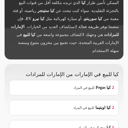
الممكن تأمين طراز
كيا
الذي تريده بتكلفة أقل من قنوات البيع
بالتجزئة التقليدية. سواء كنت تبحث عن
كيا ستينجر
رياضية، أو فئة
معينة من
كيا سورينتو
، أو سيارة كهربائية مثل
كيا نيرو EV
، فإن
منصتنا توفر طريقة فعالة لاستكشاف العديد من الخيارات.
الإمارات
للمزادات
هي وجهتك لاكتشاف مجموعة واسعة من
كيا للبيع
في
الإمارات العربية المتحدة، حيث تجمع بين مخزون متنوع ومنصة
سهلة الاستخدام.
كيا للبيع في الإمارات من الإمارات للمزادات
2
كيا
Pegas
للبيع في المزاد
2
كيا
اوبتيما
للبيع في المزاد
1
كيا
ريو
للبيع في المزاد