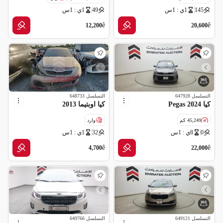
145
1ي : 1س
49
1ي : 1س
ê
ê
12,200
20,600
التسلسل
647928
التسلسل
648733
كيا Pegas 2024
كيا اوبتيما 2013
45,249 كم
وارد
0
8ي : 1س
32
1ي : 1س
مواصفات خليجية
ê
ê
4,700
22,000
التسلسل
649121
التسلسل
649766