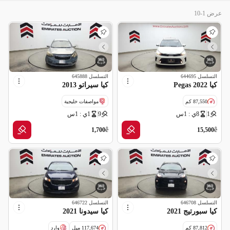
عرض 1-10
التسلسل
644695
التسلسل
645888
كيا Pegas 2022
كيا سيراتو 2013
87,550 كم
مواصفات خليجية
1
8ي : 1س
9
1ي : 1س
مواصفات خليجية
ê
ê
1,700
15,500
التسلسل
646708
التسلسل
646722
كيا سبورتيج 2021
كيا سيدونا 2021
87,812 كم
117,674 ميل
وارد