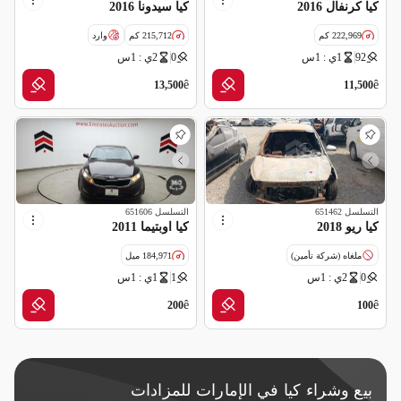
كيا كرنفال 2016
كيا سيدونا 2016
222,969 كم
215,712 كم
وارد
92
1ي : 1س
0
2ي : 1س
مواصفات خليجية
سالفج
ê
ê
13,500
11,500
التسلسل
651462
التسلسل
651606
كيا ريو 2018
كيا اوبتيما 2011
ملغاه (شركة تأمين)
184,971 ميل
0
2ي : 1س
1
1ي : 1س
ê
ê
200
100
بيع وشراء كيا في الإمارات للمزادات