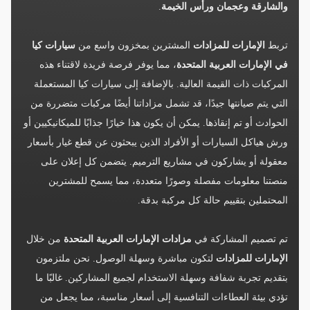
والشارقة وعجمان ورأس الخيمة
.
تربط
الإمارات للمزادات
المشترين بمخزون واسع من
سيارات كيا
في الإمارات العربية المتحدة
، مما يوفر فرصة فريدة لاقتناء هذه
المركبات ذات القيمة العالية. بالإضافة إلى سيارات كيا المستعملة
التي يتم صيانتها جيدًا، قد تشمل مزاداتنا أيضًا مركبات متضررة من
الحوادث أو تم إنقاذها. يمكن أن يكون هذا خيارًا جذابًا للميكانيكيين أو
ورش هياكل السيارات أو الأفراد الذين يبحثون عن قطع غيار بأسعار
معقولة أو يشاركون في مشاريع الترميم. يتضمن كل إعلان على
منصتنا معلومات مفصلة وصورًا متعددة، مما يسمح للمشترين
المحتملين بتقييم حالة كل مركبة بدقة.
تم تصميم المشاركة في
مزادات الإمارات العربية المتحدة
من خلال
الإمارات للمزادات
لتكون مباشرة وسهلة الوصول. نحن ملتزمون
بتقديم تجربة شفافة وسهلة الاستخدام لجميع المشاركين. غالبًا ما
تؤدي بيئة العطاءات التنافسية إلى أسعار مناسبة، مما يجعل من