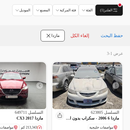
الفلتر
(
1
)
الفئة
فئة المركبة
المصنع
الموديل
حفظ البحث
إلغاء الكل
مازدا
عرض 1-3
التسلسل
623805
التسلسل
649711
مازدا 6 2006 - سكراب بدون اوراق
مازدا CX3 2017
مواصفات خليجية
213,343 كم
مواصفات 