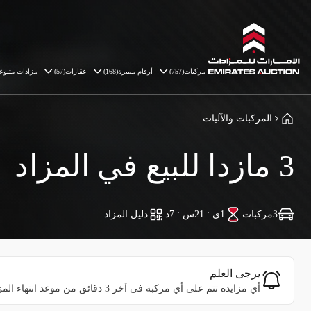
مركبات
(
757
)
أرقام مميزة
(
168
)
عقارات
(
57
)
مزادات متنوع
المركبات والآليات
3 مازدا للبيع في المزاد
3
مركبات
1ي : 21س : 7د
دليل المزاد
يرجى العلم
أي مزايده تتم على أي مركبة فى آخر 3 دقائق من موعد انتهاء المزاد عليها، سوف يؤدي إلى زيادة وقت المزاد على المركبة بمعدل 3 دقائق إضافية في كل مرة.