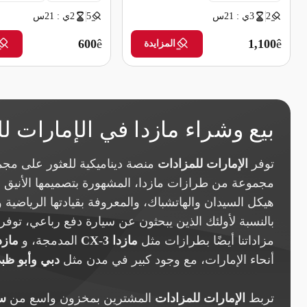
2
3ي : 21س
5
2ي : 21س
600
ê
1,100
ê
المزايدة
بيع وشراء مازدا في الإمارات ل
توفر
الإمارات للمزادات
منصة ديناميكية للعثور على مج
مجموعة من طرازات مازدا، المشهورة بتصميمها الأنيق ودي
هيكل السيدان والهاتشباك، والمعروفة بقيادتها الرياضية و
بالنسبة لأولئك الذين يبحثون عن سيارة دفع رباعي، توفر
مزاداتنا أيضًا بطرازات مثل
مازدا CX-3
المدمجة، و
مازدا 30
أنحاء الإمارات، مع وجود كبير في مدن مثل
دبي وأبو ظب
تربط
الإمارات للمزادات
المشترين بمخزون واسع من
سي