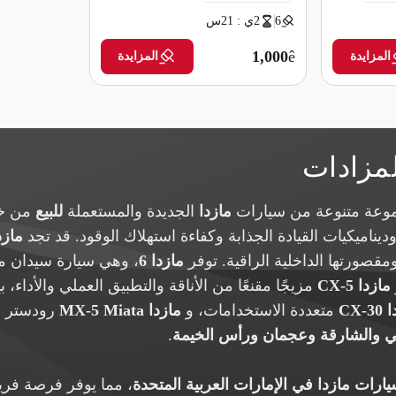
6
2ي : 21س
ملغاه (شركة تأمين)
1,000
ê
المزايدة
المزايدة
لمزادات
موعة متنوعة من سيارات
مازدا
الجديدة والمستعملة
للبيع
من خ
ناميكيات القيادة الجذابة وكفاءة استهلاك الوقود. قد تجد
مازدا
مقصورتها الداخلية الراقية. توفر
مازدا 6
، وهي سيارة سيدان م
مازدا CX-5
مزيجًا مقنعًا من الأناقة والتطبيق العملي والأداء، ب
CX-
متعددة الاستخدامات، و
مازدا MX-5 Miata
رودستر ال
ي والشارقة وعجمان ورأس الخيمة
.
ارات مازدا في الإمارات العربية المتحدة
، مما يوفر فرصة فريد