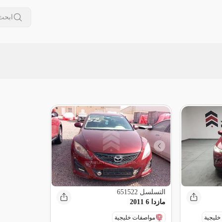
التسلسل
651522
مازدا 6 2011
خليجية
مواصفات خليجية