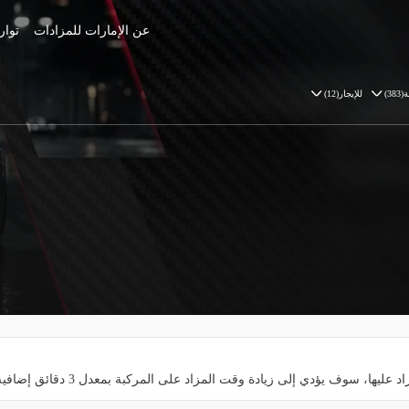
عن الإمارات للمزادات
توار
ة
(
383
)
للإيجار
(
12
)